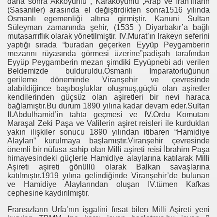
daha sonra Akkoyunlu , Karakoyunlu ,Arap ve İran’lıların
(Sasaniler) arasında el değiştirdikten sonra1516 yılında
Osmanlı egemenliği altına girmiştir. Kanuni Sultan
Süleyman zamanında şehir, (1535 ) Diyarbakır’a bağlı
mutasarrıflık olarak yönetilmiştir. IV.Murat’ın Irakeyn seferini
yaptığı sırada “buradan geçerken Eyyüp Peygamberin
mezarını rüyasında görmesi üzerine”padişah tarafından
Eyyüp Peygamberin mezarı şimdiki Eyyüpnebi adı verilen
Beldemizde bulduruldu.Osmanlı İmparatorluğunun
gerileme döneminde Viranşehir ve çevresinde
alabildiğince başıboşluklar oluşmuş,güçlü olan aşiretler
kendilerinden güçsüz olan aşiretleri bir nevi haraca
bağlamıştır.Bu durum 1890 yılına kadar devam eder.Sultan
II.Abdulhamid’in tahta geçmesi ve IV.Ordu Komutanı
Maraşal Zeki Paşa ve Valilerin aşiret reisleri ile kurdukları
yakın ilişkiler sonucu 1890 yılından itibaren “Hamidiye
Alayları” kurulmaya başlamıştır.Viranşehir çevresinde
önemli bir nüfusa sahip olan Milli aşireti reisi İbrahim Paşa
himayesindeki güçlerle Hamidiye alaylarına katılarak Milli
Aşireti aşireti gönüllü olarak Balkan savaşlarına
katılmıştır.1919 yılına gelindiğinde Viranşehir’de bulunan
ve Hamidiye Alaylarından oluşan IV.tümen Kafkas
cephesine kaydırılmıştır.
Fransızların Urfa’nın işgalini fırsat bilen Milli Aşireti yeni