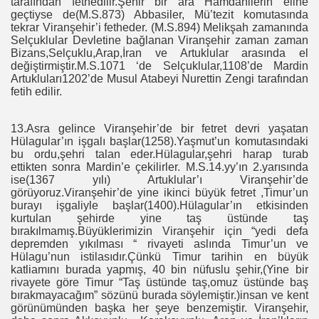
tarafından fethedilir.Şehir bir ara Hamdanilerin eline
geçtiyse de(M.S.873) Abbasiler, Mü’tezit komutasında
tekrar Viranşehir’i fetheder. (M.S.894) Melikşah zamanında
Selçuklular Devletine bağlanan Viranşehir zaman zaman
Bizans,Selçuklu,Arap,İran ve Artuklular arasında el
değiştirmiştir.M.S.1071 ‘de Selçuklular,1108’de Mardin
Artukluları1202’de Musul Atabeyi Nurettin Zengi tarafından
fetih edilir.
13.Asra gelince Viranşehir’de bir fetret devri yaşatan
Hülagular’ın işgalı başlar(1258).Yaşmut’un komutasındaki
bu ordu,şehri talan eder.Hülagular,şehri harap turab
ettikten sonra Mardin’e çekilirler. M.S.14.yy’ın 2.yarısında
ise(1367 yılı) Artuklular’ı Viranşehir’de
görüyoruz.Viranşehir’de yine ikinci büyük fetret ,Timur’un
burayı işgaliyle başlar(1400).Hülagular’ın etkisinden
kurtulan şehirde yine taş üstünde taş
bırakılmamış.Büyüklerimizin Viranşehir için “yedi defa
depremden yıkılması “ rivayeti aslında Timur’un ve
Hülagu’nun istilasıdır.Çünkü Timur tarihin en büyük
katliamını burada yapmış, 40 bin nüfuslu şehir,(Yine bir
rivayete göre Timur “Taş üstünde taş,omuz üstünde baş
bırakmayacağım” sözünü burada söylemiştir.)insan ve kent
görünümünden başka her şeye benzemiştir. Viranşehir,