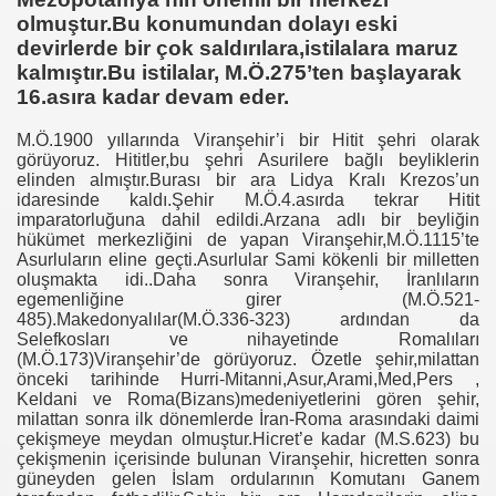
olmuştur.Bu konumundan dolayı eski
devirlerde bir çok saldırılara,istilalara maruz
kalmıştır.Bu istilalar, M.Ö.275’ten başlayarak
16.asıra kadar devam eder.
M.Ö.1900 yıllarında Viranşehir’i bir Hitit şehri olarak
görüyoruz. Hititler,bu şehri Asurilere bağlı beyliklerin
elinden almıştır.Burası bir ara Lidya Kralı Krezos’un
idaresinde kaldı.Şehir M.Ö.4.asırda tekrar Hitit
imparatorluğuna dahil edildi.Arzana adlı bir beyliğin
hükümet merkezliğini de yapan Viranşehir,M.Ö.1115’te
Asurluların eline geçti.Asurlular Sami kökenli bir milletten
oluşmakta idi..Daha sonra Viranşehir, İranlıların
egemenliğine girer (M.Ö.521-
485).Makedonyalılar(M.Ö.336-323) ardından da
Selefkosları ve nihayetinde Romalıları
(M.Ö.173)Viranşehir’de görüyoruz. Özetle şehir,milattan
önceki tarihinde Hurri-Mitanni,Asur,Arami,Med,Pers ,
Keldani ve Roma(Bizans)medeniyetlerini gören şehir,
milattan sonra ilk dönemlerde İran-Roma arasındaki daimi
çekişmeye meydan olmuştur.Hicret’e kadar (M.S.623) bu
çekişmenin içerisinde bulunan Viranşehir, hicretten sonra
güneyden gelen İslam ordularının Komutanı Ganem